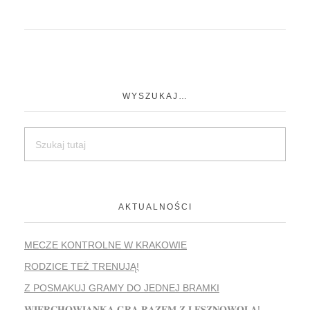
WYSZUKAJ…
AKTUALNOŚCI
MECZE KONTROLNE W KRAKOWIE
RODZICE TEŻ TRENUJĄ!
Z POSMAKUJ GRAMY DO JEDNEJ BRAMKI
𝐖𝐈𝐄𝐑𝐂𝐇𝐎𝐖𝐈𝐀𝐍𝐊𝐀 𝐆𝐑𝐀 𝐑𝐀𝐙𝐄𝐌 𝐙 𝐋𝐄𝐒𝐙𝐍𝐎𝐖𝐎𝐋𝐀̨!