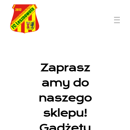
FC Lesznowola
Zaprasz
amy do
naszego
sklepu!
Gadżety