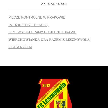
AKTUALNOŚCI
MECZE KONTROLNE W KRAKOWIE
RODZICE TEŻ TRENUJĄ!
Z POSMAKUJ GRAMY DO JEDNEJ BRAMKI
𝐖𝐈𝐄𝐑𝐂𝐇𝐎𝐖𝐈𝐀𝐍𝐊𝐀 𝐆𝐑𝐀 𝐑𝐀𝐙𝐄𝐌 𝐙 𝐋𝐄𝐒𝐙𝐍𝐎𝐖𝐎𝐋𝐀̨!
2 LATA RAZEM