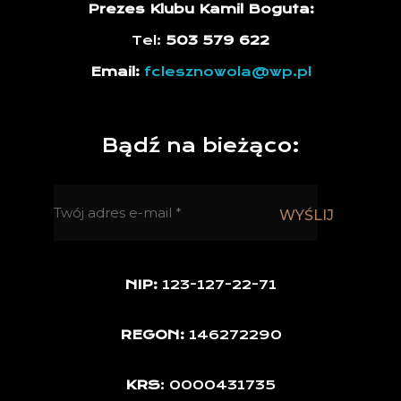
Prezes Klubu Kamil Boguta:
Tel:
503 579 622
Email:
fclesznowola@wp.pl
Bądź na bieżąco:
NIP:
123-127-22-71
REGON:
146272290
KRS
: 0000431735