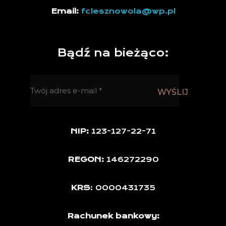
Email:
fclesznowola@wp.pl
Bądź na bieżąco:
NIP:
123-127-22-71
REGON:
146272290
KRS
: 0000431735
Rachunek bankowy: