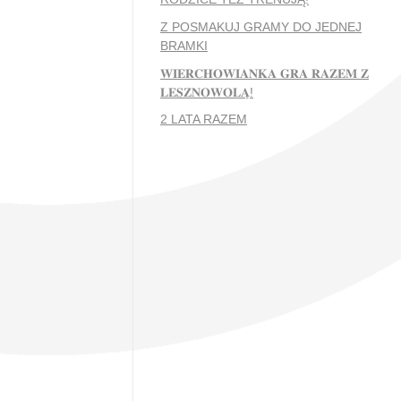
Z POSMAKUJ GRAMY DO JEDNEJ
BRAMKI
𝐖𝐈𝐄𝐑𝐂𝐇𝐎𝐖𝐈𝐀𝐍𝐊𝐀 𝐆𝐑𝐀 𝐑𝐀𝐙𝐄𝐌 𝐙
𝐋𝐄𝐒𝐙𝐍𝐎𝐖𝐎𝐋𝐀̨!
2 LATA RAZEM