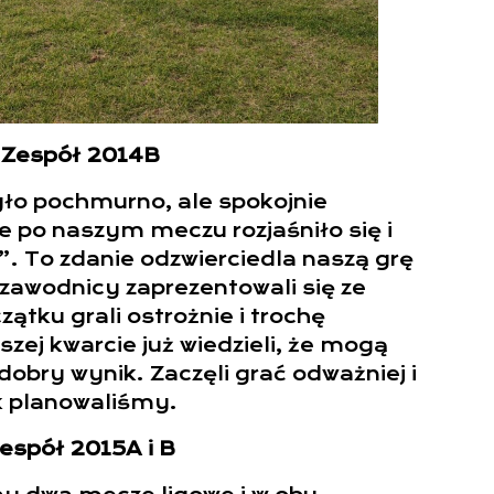
Zespół 2014B
ło pochmurno, ale spokojnie
 po naszym meczu rozjaśniło się i
”. To zdanie odzwierciedla naszą grę
i zawodnicy zaprezentowali się ze
zątku grali ostrożnie i trochę
szej kwarcie już wiedzieli, że mogą
obry wynik. Zaczęli grać odważniej i
ak planowaliśmy.
espół 2015A i B