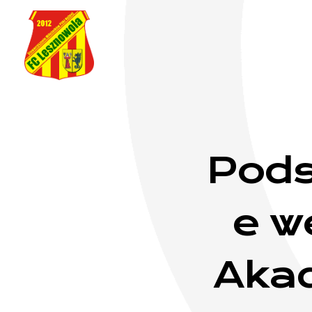
FC Lesznowola
Pod
e w
Akad