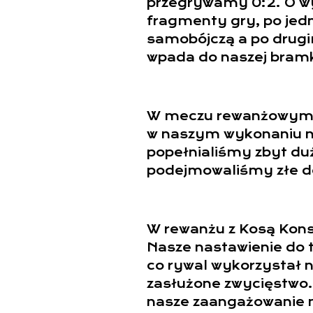
przegrywamy 0:2. O w
fragmenty gry, po jed
samobójczą a po drugi
wpada do naszej bramk
W meczu rewanżowym z
w naszym wykonaniu ni
popełnialiśmy zbyt du
podejmowaliśmy złe d
W rewanżu z Kosą Kons
Nasze nastawienie do t
co rywal wykorzystał n
zasłużone zwycięstwo
nasze zaangażowanie n