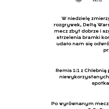
W niedzielę zmierz
rozgrywek, Deltą War
mecz zbyt dobrze i s
strzelenia bramki ko
udało nam się odwró
p
Remis 1:1 z Chlebni
niewykorzystanych 
spotka
Po wyrównanym meczu