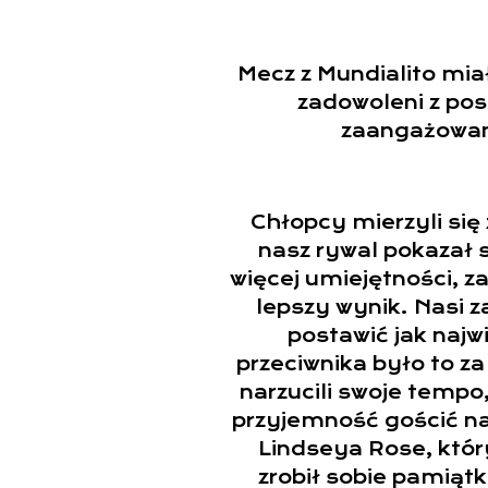
Mecz z Mundialito miał
zadowoleni z po
zaangażowanie
Chłopcy mierzyli się
nasz rywal pokazał s
więcej umiejętności, 
lepszy wynik. Nasi z
postawić jak najw
przeciwnika było to z
narzucili swoje tempo
przyjemność gościć na
Lindseya Rose, który
zrobił sobie pamiąt