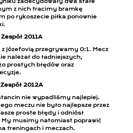
yniku zadecydowały dwa stałe
nym z nich tracimy bramkę
m po rykoszecie piłka ponownie
i.
Zespół 2011A
 Józefovią przegrywamy 0:1. Mecz
e należał do ładniejszych,
żo prostych błędów oraz
ecyzje.
Zespół 2012A
tancin nie wypadliśmy najlepiej.
ego meczu nie było najlepsze przez
asze proste błędy i odniósł
. My musimy natomiast poprawić
a treningach i meczach.