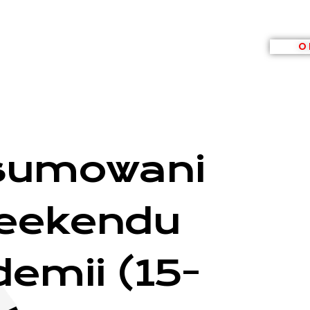
O 
sumowani
eekendu
emii (15-