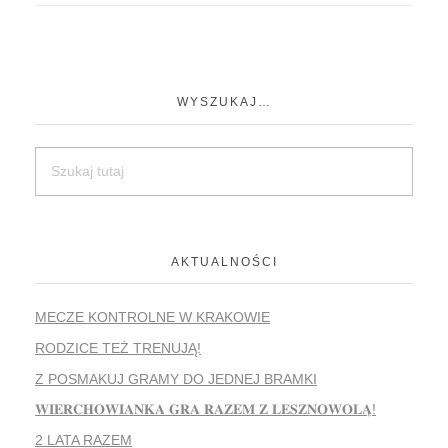
WYSZUKAJ…
AKTUALNOŚCI
MECZE KONTROLNE W KRAKOWIE
RODZICE TEŻ TRENUJĄ!
Z POSMAKUJ GRAMY DO JEDNEJ BRAMKI
𝐖𝐈𝐄𝐑𝐂𝐇𝐎𝐖𝐈𝐀𝐍𝐊𝐀 𝐆𝐑𝐀 𝐑𝐀𝐙𝐄𝐌 𝐙 𝐋𝐄𝐒𝐙𝐍𝐎𝐖𝐎𝐋𝐀̨!
2 LATA RAZEM