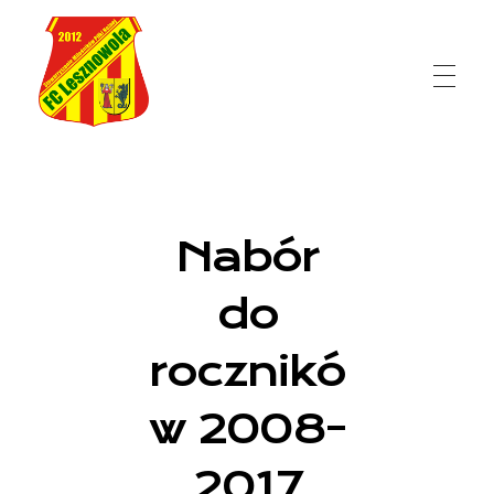
FC Lesznowola
Nabór
do
rocznikó
w 2008-
2017